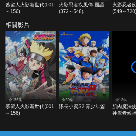
慕留人火影新世代(001
火影忍者疾風傳-國語
火影忍者疾
～156)
(372～548).
(549～720)
相關影片
全156集
全39集
全12集
慕留人火影新世代(001
隊長小翼S2 青少年篇
肌肉魔法使-
～156)
神覺者候