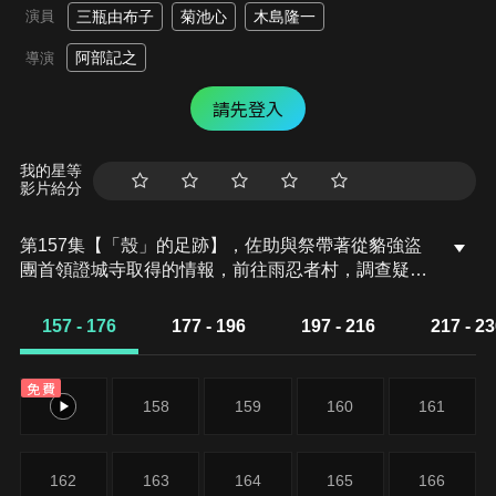
演員
三瓶由布子
菊池心
木島隆一
阿部記之
導演
請先登入
我的星等
影片給分
第157集【「殼」的足跡】，佐助與祭帶著從貉強盜
團首領證城寺取得的情報，前往雨忍者村，調查疑似
為神祕組織「殼」的基地的場所。那裡是曾經發生意
外事故的地下水道，如今禁止出入。佐助與祭正要展
157 - 176
177 - 196
197 - 216
217 - 2
開調查，卻出現了一位名叫唐野辛子的男性。他們得
知辛子對「殼」有印象，便由辛子協助帶路，進行調
免費
查。
157
158
159
160
161
162
163
164
165
166