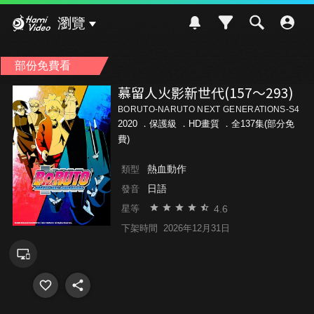
Hami Video
瀏覽
部份免費看
慕留人火影新世代(157～293)
BORUTO-NARUTO NEXT GENERATIONS-S4
2020 ．
保護級
．HD畫質 ．全137集(部分免
費)
熱血動作
類型
日語
發音
4.6
星等
下架時間
2026年12月31日