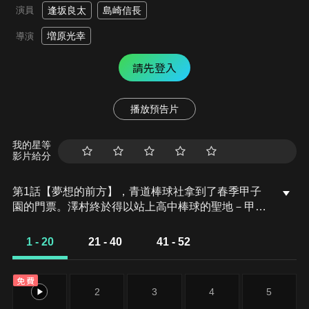
演員
逢坂良太
島崎信長
増原光幸
導演
請先登入
播放預告片
我的星等
影片給分
第1話【夢想的前方】，青道棒球社拿到了春季甲子
園的門票。澤村終於得以站上高中棒球的聖地－甲子
園球場的投手丘！以稱霸全國為目標的青道，阻擋在
他們面前的是去年夏季大賽的冠軍學校．巨摩大藤卷
1 - 20
21 - 40
41 - 52
和擁有壓倒性實力的王牌．本鄉正宗。青道有辦法贏
過巨摩大嗎？高中棒球少年的熱血之戰又要拉開序幕
免費
了！
1
2
3
4
5