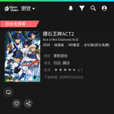
Hami Video
瀏覽
部份免費看
鑽石王牌ACT2
Ace of the Diamond Act2
2019 ．
保護級
．HD畫質 ．全52集(部分免費)
運動競技
類型
日語, 國語
發音
4.7
星等
下架時間
2028年03月31日