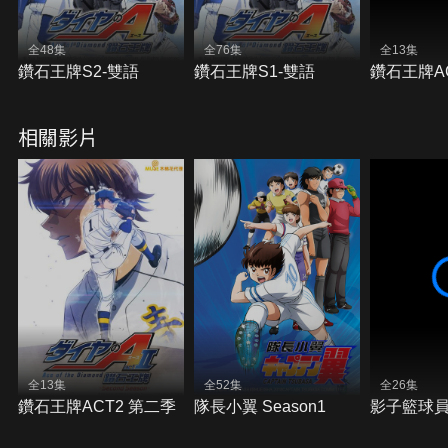
全48集
全76集
全13集
鑽石王牌S2-雙語
鑽石王牌S1-雙語
鑽石王牌A
相關影片
全13集
全52集
全26集
鑽石王牌ACT2 第二季
隊長小翼 Season1
影子籃球員