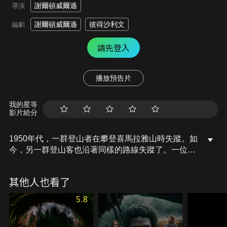
謝爾頓威爾遜
導演
謝爾頓威爾遜
彼得沙利文
編劇
請先登入
播放預告片
我的星等
影片給分
1950年代，一群登山者在攀登喜馬拉雅山時失蹤。如
今，另一群登山客也沿著同樣的路線失蹤了。一位神
秘的富翁僱用了一位職業登山者和幾位科學家去尋找
他們。
其他人也看了
5.8