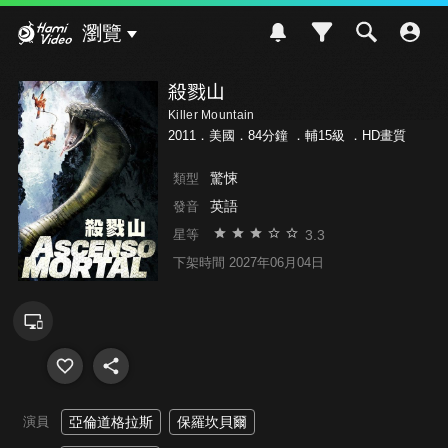
Hami Video
瀏覽
殺戮山
Killer Mountain
2011．美國．84分鐘 ．
輔15級
．HD畫質
驚悚
類型
英語
發音
3.3
星等
下架時間 2027年06月04日
演員
亞倫道格拉斯
保羅坎貝爾