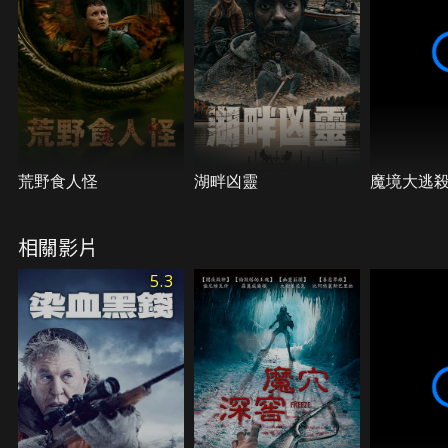
荒野食人怪
湖畔凶靈
魔境大逃
相關影片
5.3