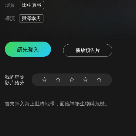
演員
田中真弓
導演
貝澤幸男
請先登入
播放預告片
我的星等
影片給分
魯夫掉入海上肚臍地帶，面臨神祕生物與危機。