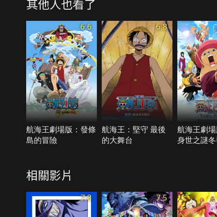
其他人也看了
6.6
6.8
航海王劇場版：發條
航海王：堅守 最後
航海王劇場
島的冒險
的大舞台
身世之謎冬
奇跡的櫻花
相關影片
7.8
7.5