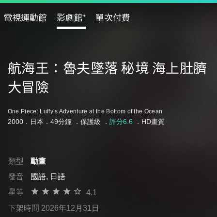
電視運動館
影劇館⁺
單次付費
航海王：魯夫墜落 秘境 海上肚臍
大冒險
One Piece: Luffy’s Adventure at the Bottom of the Ocean
2000．日本．49分鐘 ．
保護級
．
評分6.6
．HD畫質
類型
動畫
發音
國語, 日語
星等
4.1
下架時間 2026年12月31日