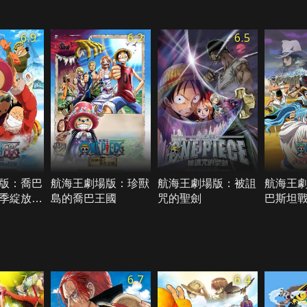
6.9
6.2
6.5
版：喬巴
航海王劇場版：珍獸
航海王劇場版：被詛
航海王
季綻放、
島的喬巴王國
咒的聖劍
巴斯坦戰
女與海
7.1
6.7
6.4