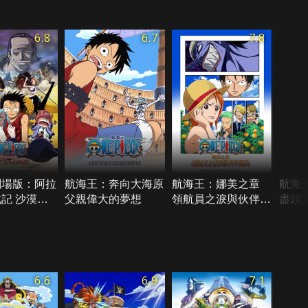
6.8
6.7
7.8
劇場版：阿拉
航海王：奔向大海原
航海王：娜美之章
航海
記 沙漠王
父親偉大的夢想
領航員之淚與伙伴的
盡頭
賊們
羈絆
6.6
6.9
7.1