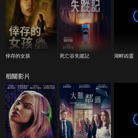
倖存的女孩
死亡谷失蹤記
湖畔凶靈
相關影片