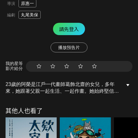
原惠一
導演
丸尾美保
編劇
請先登入
播放預告片
我的星等
影片給分
23歲的阿榮是江戶一代畫師葛飾北齋的女兒，多年
來，她跟著父親一起生活、一起作畫。她始終堅信
「我們父女只要有兩支畫筆加四根筷子，不管流落到
哪都能活下去！」。平日，阿榮和父親的弟子們切磋
其他人也看了
畫技，建立起深刻的情誼；面對天生失明的小妹阿
猶，阿榮也傾盡全力，渴望讓看不見的阿猶也能感知
世界的美好。然而，看起來總是天不怕地不怕，勇往
直前的她，卻也仍有迷惘的時候，當她意識到自己的