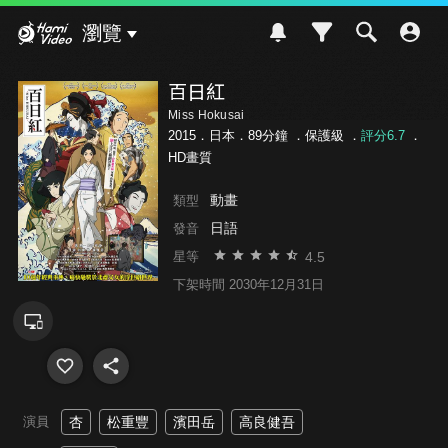
Hami Video
瀏覽
百日紅
Miss Hokusai
2015．日本．89分鐘 ．
保護級
．
評分6.7
．
HD畫質
動畫
類型
日語
發音
4.5
星等
下架時間 2030年12月31日
演員
杏
松重豐
濱田岳
高良健吾