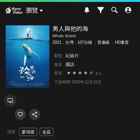
Hami Video
瀏覽
男人與他的海
Whale Island
2021．台灣．107分鐘 ．
普遍級
．HD畫質
紀錄片
類型
國語
發音
4.1
星等
下架時間 2030年12月31日
演員
廖鴻基
金磊