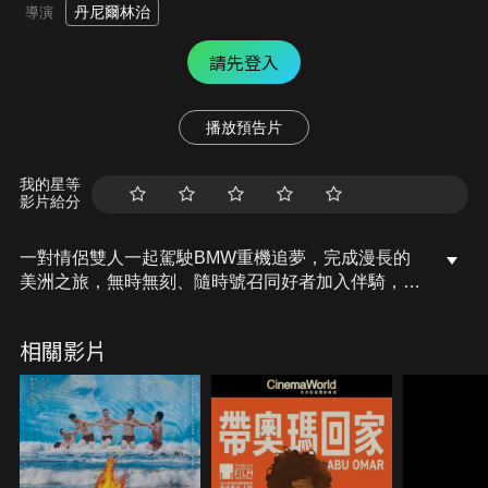
丹尼爾林治
導演
請先登入
播放預告片
我的星等
影片給分
一對情侶雙人一起駕駛BMW重機追夢，完成漫長的
美洲之旅，無時無刻、隨時號召同好者加入伴騎，從
北美的阿拉斯加到阿根廷最南端，甚至橫跨非洲大
陸…。隨著旅程，他們目睹並體驗了大自然以及各個
相關影片
土地的樣貌，以及人世間永無止息的生、老、病、
死，都搖撼兩人的靈魂…。