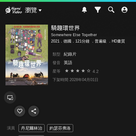
Hami Video
瀏覽
騎趣環世界
Somewhere Else Together
2021．德國．121分鐘 ．
普遍級
．HD畫質
紀錄片
類型
英語
發音
4.2
星等
下架時間 2028年04月01日
演員
丹尼爾林治
約瑟芬弗洛