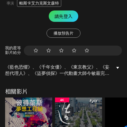
帕斯卡艾力克斯文森特
導演
請先登入
播放預告片
我的星等
影片給分
《藍色恐懼》、《千年女優》、《東京教父》、《妄
想代理人》、《盜夢偵探》一代動畫大師今敏最完美
的人生謝幕。集結細田守、押井守、沖浦啟之、丸山
正雄、安藤雅司、林原惠、岩男潤子、村井貞之、
相關影片
《黑天鵝》導演戴倫艾洛諾夫斯基、《蜘蛛人：新宇
宙》導演羅德尼羅斯曼、《隻手探險》導演傑赫米克
拉潘等全世界數十位重量級影人貼身專訪，聊聊關於
一代動畫大師今敏的人生及對這些影人的影響。