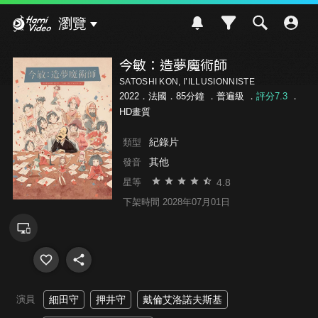
Hami Video
瀏覽
今敏：造夢魔術師
SATOSHI KON, I’ILLUSIONNISTE
2022．法國．85分鐘 ．
普遍級
．
評分7.3
．
HD畫質
紀錄片
類型
其他
發音
4.8
星等
下架時間 2028年07月01日
演員
細田守
押井守
戴倫艾洛諾夫斯基