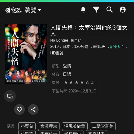
Hami Video
瀏覽
人間失格：太宰治與他的3個女
人
No Longer Human
2019．日本．120分鐘 ．
輔15級
．
評分6.4
．
HD畫質
愛情
類型
日語
發音
4.1
星等
下架時間 2029年12月31日
演員
小栗旬
宮澤理惠
澤尻英龍華
二階堂富美