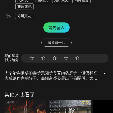
成田凌
千葉雄大
瀨戶康史
高良健吾
藤原龍也
蜷川實花
導演
請先登入
播放預告片
我的星等
影片給分
太宰治與懷孕的妻子美知子育有兩名孩子，但仍和立
志成為作家的靜子、寡婦富榮發展出不倫關係。太宰
治女性關係混亂、多次自殺未遂，過著放蕩墮落的生
活，但他妻子不顧遭丈夫背叛，仍不離不棄陪在太宰
其他人也看了
治身邊，鼓勵他繼續創作。這也驅使太宰治開始執筆
他的代表作《人間失格》……。
7.5