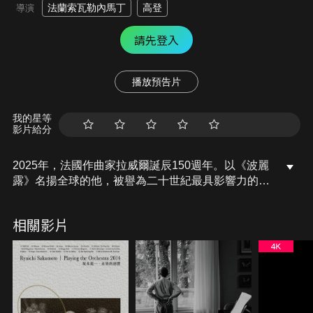
法蘭索瓦勒內馬丁
高登
導演
請先登入
播放預告片
我的星等
影片給分
2025年，法國作曲家拉威爾誕辰150週年。以《波麗
露》名揚全球的他，被譽為二十世紀最具影響力的音
樂巨擘。本片匯聚大師11首雋永名作，巴黎管弦樂團
領銜，集結當代古典樂壇頂尖音樂家，曲曲奏響靈魂
相關影片
的深層脈動。這是一封跨越時空的情書，也是極致視
聽藝術的盛宴；邀您傾聽這位傳奇作曲家留給世界的
不朽樂章。