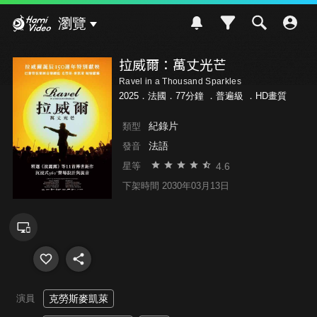
Hami Video
瀏覽
拉威爾：萬丈光芒
Ravel in a Thousand Sparkles
2025．法國．77分鐘 ．
普遍級
．HD畫質
紀錄片
類型
法語
發音
4.6
星等
下架時間 2030年03月13日
演員
克勞斯麥凱萊