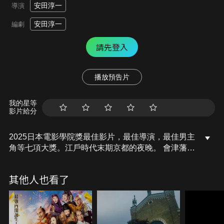
安田淳一
導演
安田淳一
編劇
請先登入
播放預告片
我的星等
影片給分
2025日本電影學院獎最佳影片，最佳導演，最佳男主
角等七項大獎。江戶時代末期京都的夜晚。 會津藩武
士小坂新左衛門與一名長州藩武士對戰交手，被雷電
擊中而意外瞬間昏迷。 當他醒來時，發現自己身處日
其他人也看了
本令和時代的拍片現場。 新左衛門得知江戶幕府在
140年前就已經結束，感到非常震驚，同時所到之處
都引起騷動。 原本想以死結束自己人生，但意外在片
場以精湛的刀法敲開了他的臨演人生…