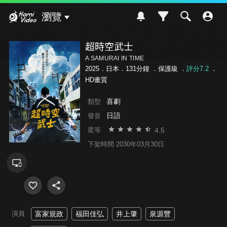
Hami Video
瀏覽
超時空武士
A SAMURAI IN TIME
2025．日本．131分鐘 ．
保護級
．
評分7.2
．
HD畫質
喜劇
類型
日語
發音
4.5
星等
下架時間 2030年03月30日
演員
富家規政
福田佳弘
井上肇
泉源豐