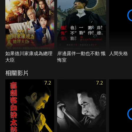
如果德川家康成為總理
岸邊露伴一動也不動 懺
人間失格
大臣
悔室
相關影片
7.2
7.2