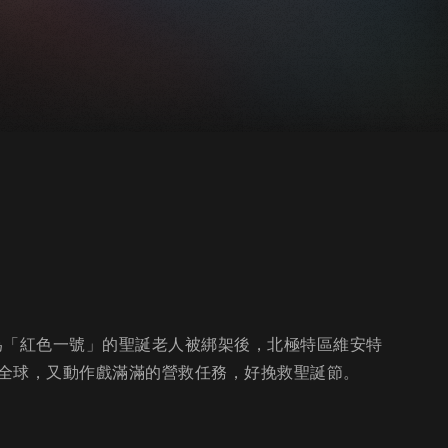
號為「紅色一號」的聖誕老人被綁架後，北極特區維安特
全球，又動作戲滿滿的營救任務，好挽救聖誕節。