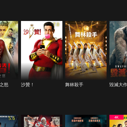
5.9
7.0
之怒
沙贊！
舞林殺手
毀滅大
5.6