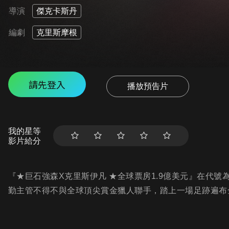
導演
傑克卡斯丹
編劇
克里斯摩根
請先登入
播放預告片
我的星等
影片給分
『★巨石強森X克里斯伊凡 ★全球票房1.9億美元』在代
勤主管不得不與全球頂尖賞金獵人聯手，踏上一場足跡遍布