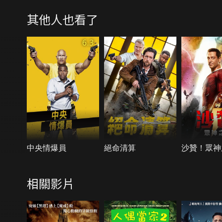
其他人也看了
6.3
中央情爆員
絕命清算
沙贊！眾神
相關影片