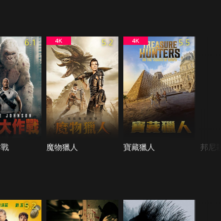
6.1
5.2
5.5
作戰
魔物獵人
寶藏獵人
邦尼
5.2