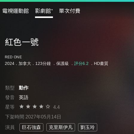
電視運動館
影劇館⁺
單次付費
紅色一號
RED ONE
2024．加拿大．123分鐘 ．
保護級
．
評分6.2
．HD畫質
類型
動作
發音
英語
星等
4.4
下架時間 2027年05月14日
演員
巨石強森
克里斯伊凡
劉玉玲