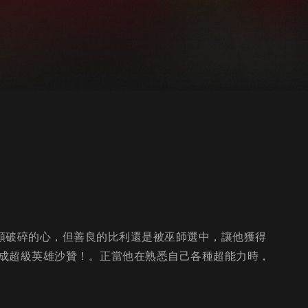
有顆破碎的心，但善良的比利還是被巫師選中，讓他獲得
成超級英雄沙贊！。正當他在熟悉自己各種超能力時，