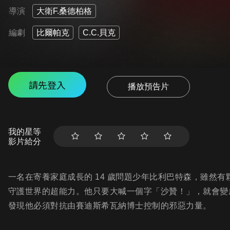
導演
大衛F.桑德柏格
編劇
比爾帕克
C.C.貝克
請先登入
播放預告片
我的星等
影片給分
一名在寄養家庭成長的 14 歲問題少年比利巴特森，雖然
守護世界的超能力。他只要大喊一個字「沙贊！」，就會變
發現他必須對抗由賽迪斯希瓦納博士控制的邪惡力量。