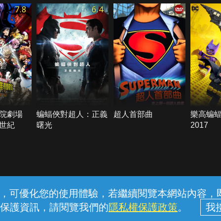
7.8
6.4
院劇場
蝙蝠俠對超人：正義
超人首部曲
樂高蝙
世紀
曙光
2017
常見問題
線上客服
服務條款
隱私權保護
內容，可優化您的使用體驗，若繼續閱覽本網站內容，即表
保護資訊，請閱覽我們的
隱私權保護政策
。
中華電信股份有限公司個人家庭分公司 (統一編號：96979949) © 2026