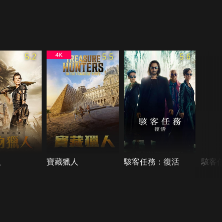
5.2
5.5
5.6
人
寶藏獵人
駭客任務：復活
駭客