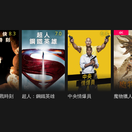
8.3
7.0
6.3
戰時刻
超人：鋼鐵英雄
中央情爆員
魔物獵