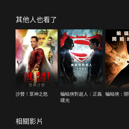
其他人也看了
5.9
6.4
沙贊！眾神之怒
蝙蝠俠對超人：正義
蝙蝠俠：開
曙光
相關影片