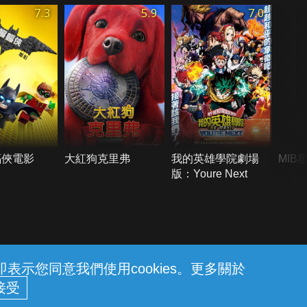
7.3
5.9
7.0
蝠俠電影
大紅狗克里弗
我的英雄學院劇場
MIB
版：Youre Next
示您同意我們使用cookies。更多關於