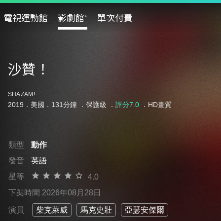
電視運動館
影劇館⁺
單次付費
沙贊！
SHAZAM!
2019．美國．131分鐘 ．
保護級
．
評分7.0
．HD畫質
類型
動作
發音
英語
星等
4.0
下架時間 2026年08月28日
演員
柴克萊威
馬克史壯
亞瑟安傑爾