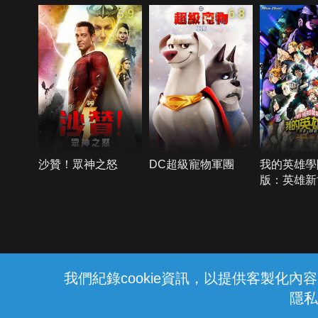
5.9
6.8
沙贊！眾神之怒
DC超級寵物軍團
我的英雄學
版：英雄新
{{notifyMsg}}
我們紀錄cookie資訊，以提供客製化
隱私