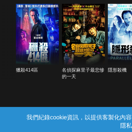
獵殺414區
名偵探麻里子最悲慘
隱形殺機
的一天
{{notifyMsg}}
我們紀錄cookie資訊，以提供客製化
隱私