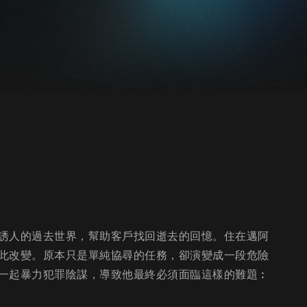
誘人的過去世界，幫助客戶找回逝去的回憶。住在邁阿
此改變。原本只是單純協尋的任務，卻演變成一段危險
一起暴力犯罪陰謀，導致他最終必須面臨這樣的難題︰