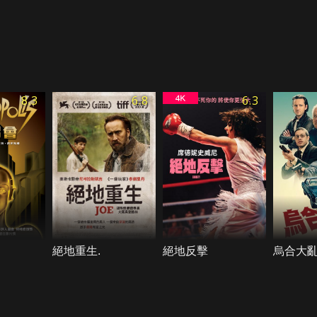
8.3
6.8
6.3
絕地重生.
絕地反擊
烏合大