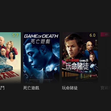
5.7
6.0
亂鬥
死亡遊戲
玩命賭徒
寶藏