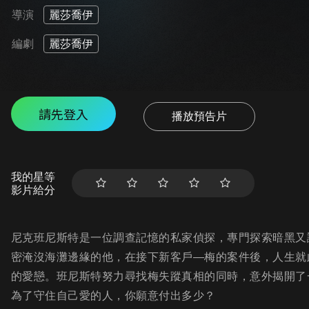
導演
麗莎喬伊
編劇
麗莎喬伊
請先登入
播放預告片
我的星等
影片給分
尼克班尼斯特是一位調查記憶的私家偵探，專門探索暗黑又
密淹沒海灘邊緣的他，在接下新客戶—梅的案件後，人生就
的愛戀。班尼斯特努力尋找梅失蹤真相的同時，意外揭開了
為了守住自己愛的人，你願意付出多少？