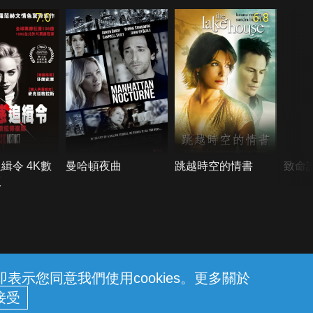
7.0
6.8
緝令 4K數
曼哈頓夜曲
跳越時空的情書
致命
版
示您同意我們使用cookies。更多關於