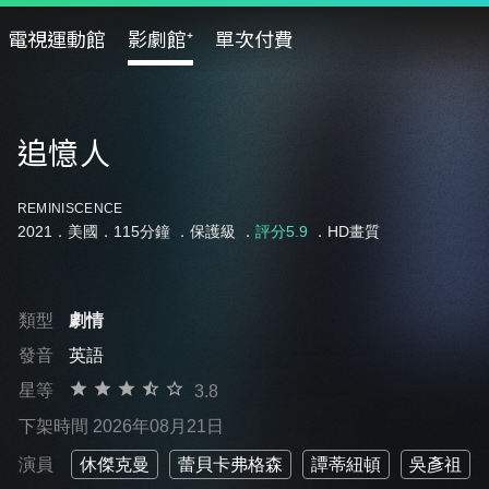
電視運動館
影劇館⁺
單次付費
追憶人
REMINISCENCE
2021．美國．115分鐘 ．
保護級
．
評分5.9
．HD畫質
類型
劇情
發音
英語
星等
3.8
下架時間 2026年08月21日
演員
休傑克曼
蕾貝卡弗格森
譚蒂紐頓
吳彥祖