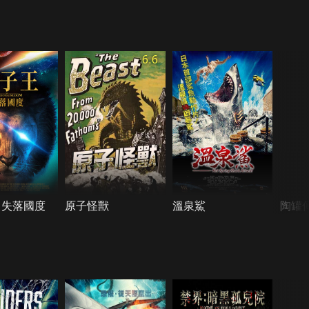
6.6
：失落國度
原子怪獸
溫泉鯊
陶罐