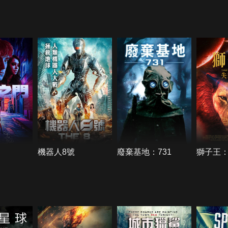
機器人8號
廢棄基地：731
獅子王