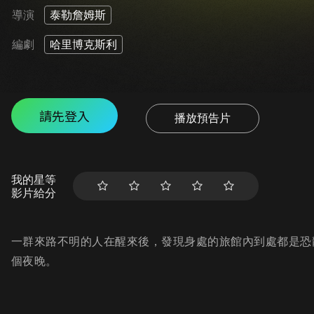
導演
泰勒詹姆斯
編劇
哈里博克斯利
請先登入
播放預告片
我的星等
影片給分
一群來路不明的人在醒來後，發現身處的旅館內到處都是恐
個夜晚。