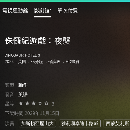
電視運動館
影劇館⁺
單次付費
侏儸紀遊戲：夜襲
DINOSAUR HOTEL 3
2024．英國．75分鐘 ．
保護級
．HD畫質
類型
動作
發音
英語
星等
3
下架時間 2029年11月15日
演員
加斯頓亞歷山大
雅莉珊卓迪卡路威
西蒙艾利斯