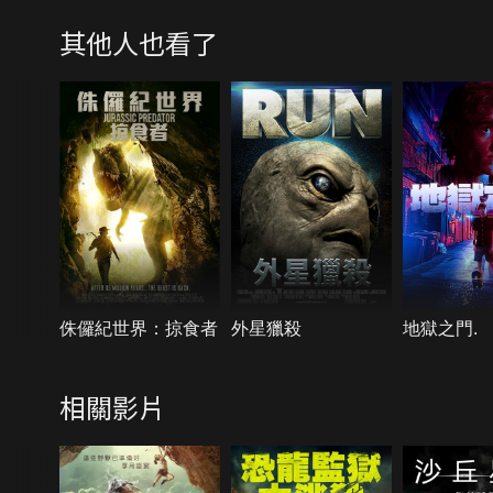
其他人也看了
侏儸紀世界：掠食者
外星獵殺
地獄之門.
相關影片