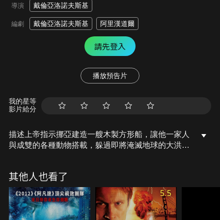
戴倫亞洛諾夫斯基
導演
戴倫亞洛諾夫斯基
阿里漢道爾
編劇
請先登入
播放預告片
我的星等
影片給分
描述上帝指示挪亞建造一艘木製方形船，讓他一家人
與成雙的各種動物搭載，躲過即將淹滅地球的大洪水
災難..。
其他人也看了
5.5