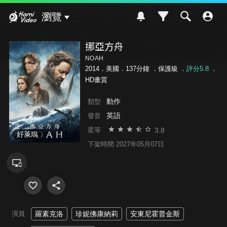
Hami Video
瀏覽
挪亞方舟
NOAH
2014．美國．137分鐘 ．
保護級
．
評分5.8
．
HD畫質
動作
類型
英語
發音
3.8
星等
好萊塢
下架時間 2027年05月07日
演員
羅素克洛
珍妮佛康納莉
安東尼霍普金斯