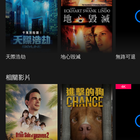
天際浩劫
地心毀滅
無路可退
相關影片