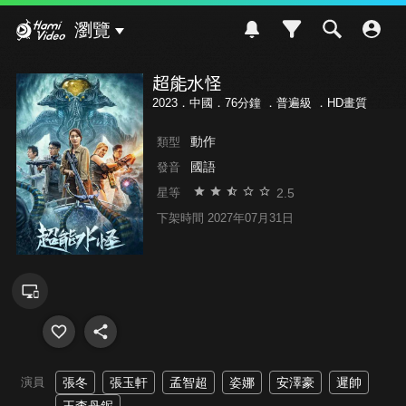
Hami Video
瀏覽
超能水怪
2023．中國．76分鐘 ．
普遍級
．HD畫質
動作
類型
國語
發音
2.5
星等
下架時間 2027年07月31日
演員
張冬
張玉軒
孟智超
姿娜
安澤豪
遲帥