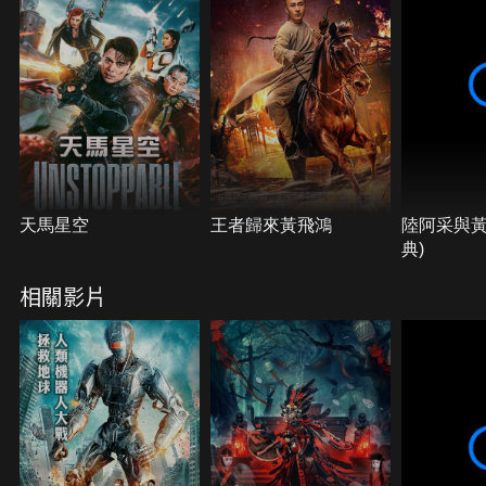
天馬星空
王者歸來黃飛鴻
陸阿采與黃
典)
相關影片