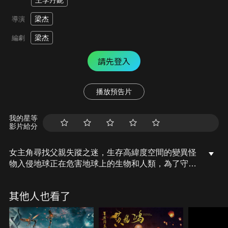
王李丹鈮
梁杰
導演
梁杰
編劇
請先登入
播放預告片
我的星等
影片給分
女主角尋找父親失蹤之迷，生存高緯度空間的變異怪
物入侵地球正在危害地球上的生物和人類，為了守護
一方安寧與深藏水底的怪物及貪婪的境外敵對邪惡勢
力鬥智鬥勇、戰鬥到底，從而保護地球人類與生態自
其他人也看了
身生存環境與如何正確對待科學研究的深刻反省與深
度思考。