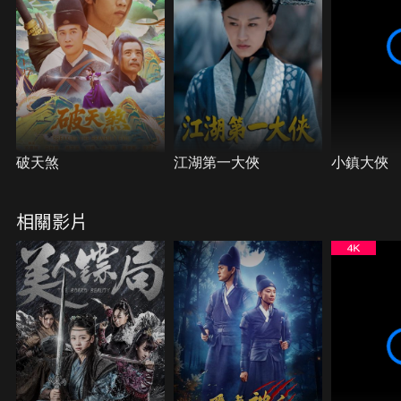
破天煞
江湖第一大俠
小鎮大俠
相關影片