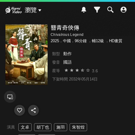
Hami Video
瀏覽
簪青奇俠傳
Chivalrous Legend
2025．中國．96分鐘 ．
輔12級
．HD畫質
動作
類型
國語
發音
3.6
星等
下架時間 2032年05月14日
演員
文卓
胡丁也
施羽
朱智煌