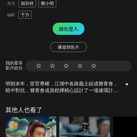
胡宗祥
鄭小明
導演
于力
編劇
請先登入
播放預告片
我的星等
影片給分
明朝末年，宦官專權，江湖中各路義士組成簪青會，
暗中對抗，簪青會成員程燁精心設計了一場連環計，
卻不想被一心報仇的少女林芊墨闖入其中，在程燁的
幫助下，林芊墨得報家仇，也終於明白了「俠義」的
其他人也看了
真正含義。