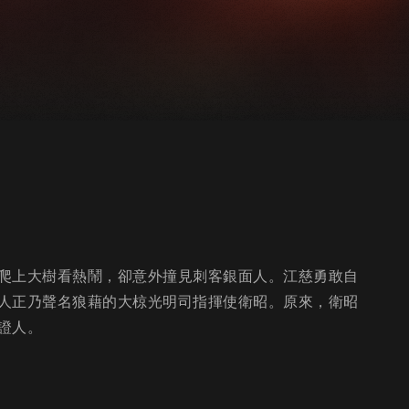
爬上大樹看熱鬧，卻意外撞見刺客銀面人。江慈勇敢自
人正乃聲名狼藉的大椋光明司指揮使衛昭。原來，衛昭
證人。