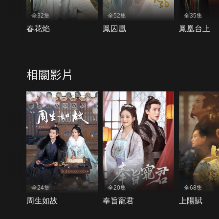
全32集
全52集
全35集
春花焰
鳳囚凰
鳳凰台上
相關影片
全24集
全20集
全68集
周生如故
奉旨寵君
上陽賦