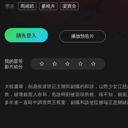
導演
周靖韜
綦曉卉
梁寶全
請先登入
播放預告片
我的星等
影片給分
大椋慶康，劍鼎侯裴琰正主辦與尉國的和談，山野少女江慈
救，破壞銀面人布局，危急時刻被裴琰所救。殊不知，銀面
多年來一直暗中調查齊王舊案，尉國和談使臣滕瑞正是關鍵