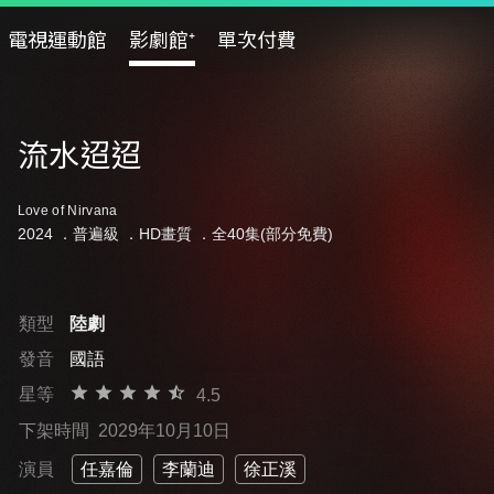
電視運動館
影劇館⁺
單次付費
流水迢迢
Love of Nirvana
2024 ．
普遍級
．HD畫質 ．全40集(部分免費)
類型
陸劇
發音
國語
星等
4.5
下架時間
2029年10月10日
演員
任嘉倫
李蘭迪
徐正溪