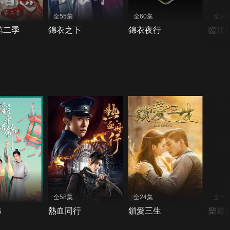
全55集
全60集
全32
第二季
錦衣之下
錦衣夜行
臨江
全58集
全24集
全40
錦
熱血同行
鎖愛三生
樂遊