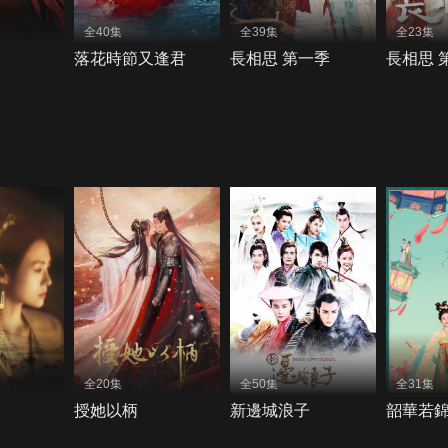
全40集
全39集
全23集
落花時節又逢君
長相思 第一季
長相思 
全20集
全50集
全31集
授她以柄
新邊城浪子
韶華若