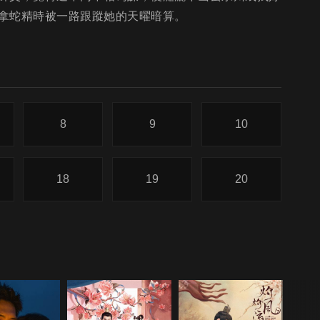
拿蛇精時被一路跟蹤她的天曜暗算。
8
9
10
18
19
20