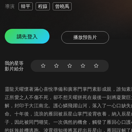
導演
韓平
程籙
曾曉禹
請先登入
播放預告片
我的星等
影片給分
靈龍天曜懷著滿心喜悅準備和廣寒門掌門素影成親，誰知素
正所愛之人不傷不死，卻不想天曜拼死在最後一刻將凝聚巨
解，封印于大江南北。護心鱗飛躍山河，落入了一心口缺失
命。十年後，流浪的雁回被辰星山掌門淩霄收養，納入辰星
子，因此被同門嘲笑。一次偶然的機會，觸發了雁回心口護
的妖族趁機逃跑。淩霄得知後將其趕出辰星山，雁回誤解了