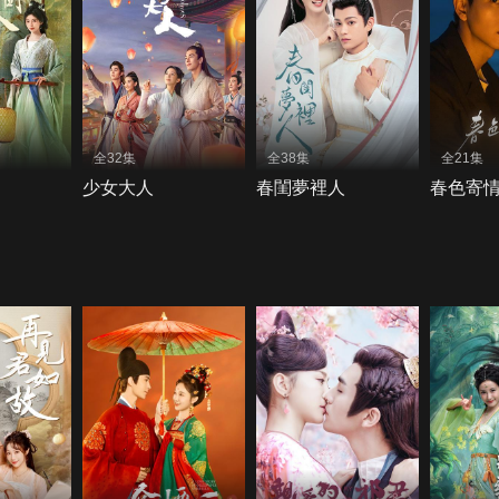
全32集
全38集
全21集
少女大人
春閨夢裡人
春色寄