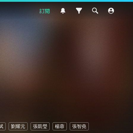
訂閱
斌
劉耀元
張凱瑩
楊蓉
張智堯