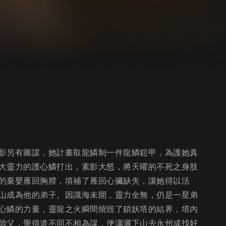
影另有圖謀，她計畫取龍鱗制一件龍鱗鎧甲，為護她真
大靈力的護心鱗打出，素影大怒，將天曜的不死之身肢
的棄嬰雁回胸膛，填補了雁回心臟缺失，讓她得以活
山成為他的弟子。因識海未開，靈力全無，仍是一星弟
心鱗的力量，靈龍之火瞬間燒毀了鎖妖塔的結界，塔內
師父，覺得道不同不相為謀，便瀟灑下山去永州成找好