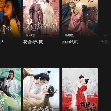
全24集
全40集
全40
情人
花琉璃軼聞
灼灼風流
天雷