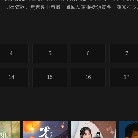
朋友弦歌。無奈囊中羞澀，雁回決定捉妖領賞金，誰知在捉
4
5
6
7
14
15
16
17