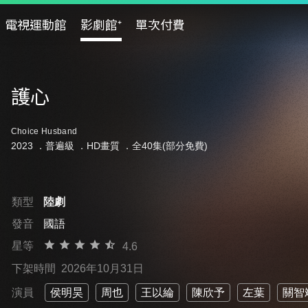
電視運動館
影劇館⁺
單次付費
護心
Choice Husband
2023 ．
普遍級
．HD畫質 ．全40集(部分免費)
類型
陸劇
發音
國語
星等
4.6
下架時間
2026年10月31日
演員
侯明昊
周也
王以綸
陳欣予
左葉
關智