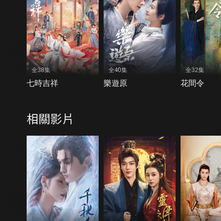
全38集
全40集
全32集
七時吉祥
樂遊原
花間令
相關影片