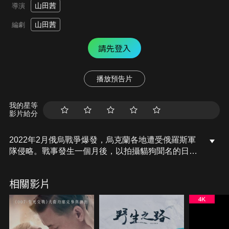
山田茜
導演
山田茜
編劇
請先登入
播放預告片
我的星等
影片給分
2022年2月俄烏戰爭爆發，烏克蘭各地遭受俄羅斯軍
隊侵略。戰事發生一個月後，以拍攝貓狗聞名的日本
紀錄片導演山田茜決定前往烏克蘭，紀錄那些在戰爭
中經常被忽視的小生命。在那裡，她偶然看到一段令
相關影片
人心碎的影片，一間郊區的動物收容所有222隻狗活
生生被餓死在籠子裡，沒有食物、也沒有水。奪走牠
們生命的不是戰爭，而是人類。導演在三年間多次重
返烏克蘭。她親眼見證渺小的毛孩們在極端環境下掙