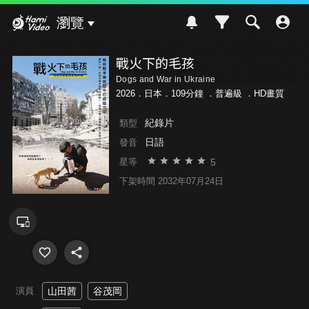
Hami Video
瀏覽
戰火下的毛孩
Dogs and War in Ukraine
2026．日本．109分鐘 ．
普遍級
．HD畫質
紀錄片
類型
日語
發音
5
星等
下架時間 2032年07月24日
演員
山田茜
谷茂岡