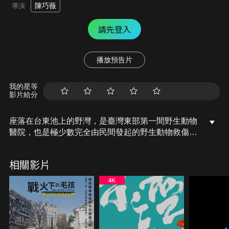
陳巧薇
導演
請先登入
播放預告片
我的星等
影片給分
座落在台東池上的野灣，是臺灣東部第一間野生動物
醫院，也是極少數完全由民間發起的野生動物救傷中
心。這一群人，因為對動物的愛聚集起來，希望拯救
更多野生動物，但，一切真能如此順利嗎？截肢的穿
相關影片
山甲、失親的小山羌、落難的鳥兒們，一段段生命故
事在此上演。