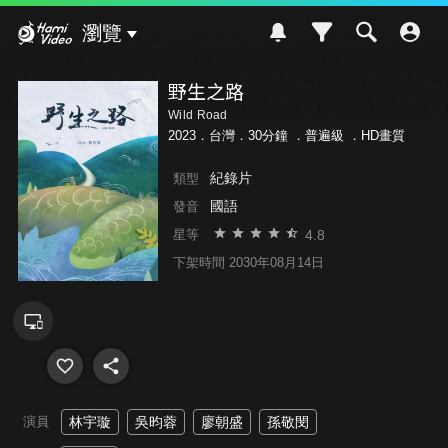
Hami Video
瀏覽
野生之路
Wild Road
2023．台灣．30分鐘 ．
普遍級
．HD畫質
紀錄片
類型
國語
發音
4.8
星等
下架時間 2030年08月14日
演員
林宇璇
吳昀蓉
廖朝盛
孫敬閔