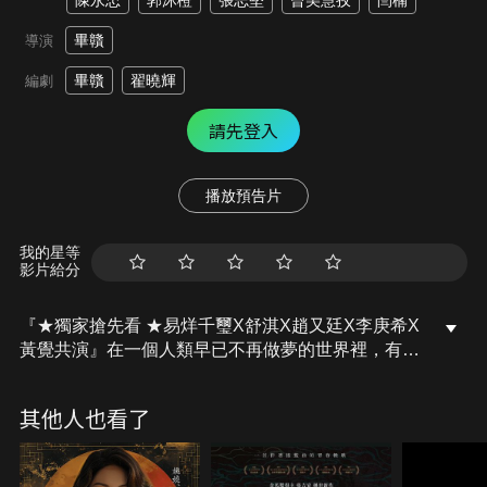
陳永忠
郭沐橙
張志堅
曾美慧孜
閆楠
畢贛
導演
畢贛
翟曉輝
編劇
請先登入
播放預告片
我的星等
影片給分
『★獨家搶先看 ★易烊千璽X舒淇X趙又廷X李庚希X
黃覺共演』在一個人類早已不再做夢的世界裡，有一
個怪物依然整日沉迷於逐漸消散的夢境幻影之中，而
孤身迷失在無盡的遐想裡，執著於那些世人再也無法
其他人也看了
目睹的景象。直到一位擁有看穿幻覺能力的神秘女子
出現，她決定潛入怪物的夢境深處，在夢與現實交融
的邊界穿越百年，尋找隱藏其中足以翻轉時空記憶的