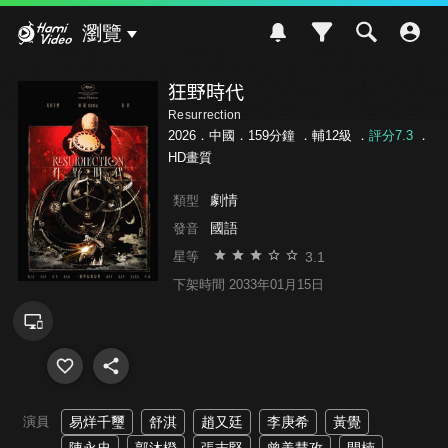
Hami Video
瀏覽
狂野時代
Resurrection
2026．中國．159分鐘 ．
輔12級
．
評分7.3
．
HD畫質
劇情
類型
國語
發音
3.1
星等
下架時間 2033年01月15日
演員
易烊千璽
舒淇
趙又廷
李庚希
黃覺