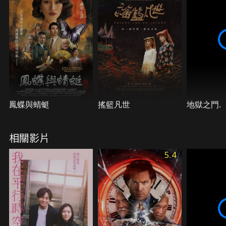
秘密與真相……。
鳳蝶與蜻蜓
搖籃凡世
地獄之門.
相關影片
5.4