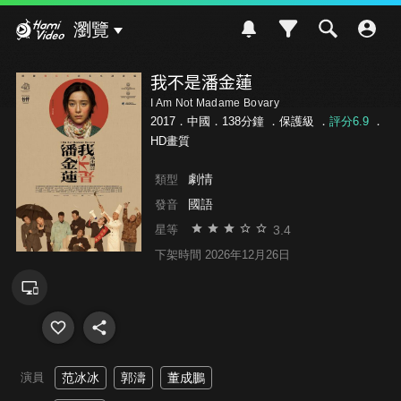
Hami Video
瀏覽
我不是潘金蓮
I Am Not Madame Bovary
2017．中國．138分鐘 ．
保護級
．
評分6.9
．
HD畫質
劇情
類型
國語
發音
3.4
星等
下架時間 2026年12月26日
演員
范冰冰
郭濤
董成鵬