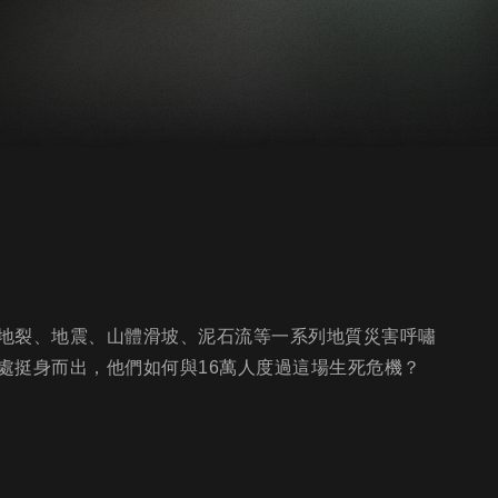
地裂、地震、山體滑坡、泥石流等一系列地質災害呼嘯
處挺身而出，他們如何與16萬人度過這場生死危機？