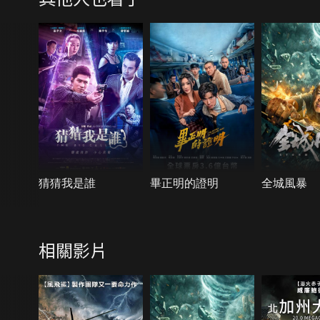
猜猜我是誰
畢正明的證明
全城風暴
相關影片