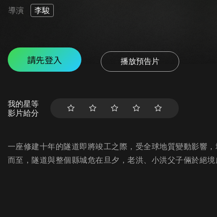
導演
李駿
請先登入
播放預告片
我的星等
影片給分
一座修建十年的隧道即將竣工之際，受全球地質變動影響，
而至，隧道與整個縣城危在旦夕，老洪、小洪父子倆於絕境