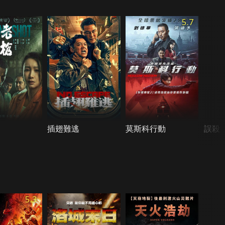
5.7
插翅難逃
莫斯科行動
誤殺
5.3