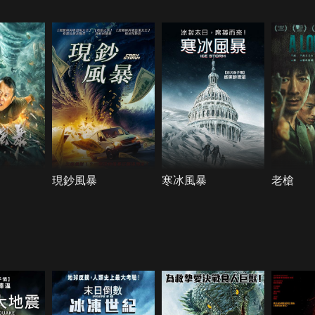
現鈔風暴
寒冰風暴
老槍