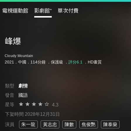
電視運動館
影劇館⁺
單次付費
峰爆
Cloudy Mountain
2021．中國．114分鐘 ．
保護級
．
評分6.1
．HD畫質
類型
劇情
發音
國語
星等
4.3
下架時間 2028年12月31日
演員
朱一龍
黃志忠
陳數
焦俊艷
陳泰燊