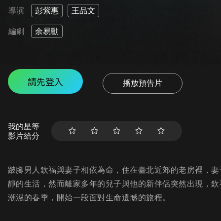
導演
彭紫惠
王品文
編劇
余易勳
請先登入
播放預告片
我的星等
影片給分
跛腳男人欽福與妻子相依為命，住在臺北近郊的老房裡，妻
靜的生活，然而離家多年的兒子與他的新伴侶突然出現，欽
潮濕的春季，開始一段面對生命遺憾的旅程。