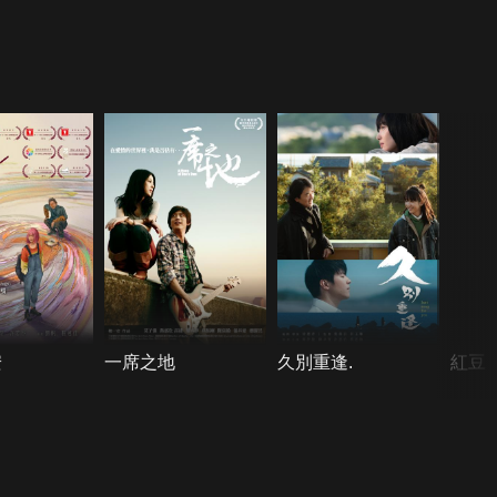
安
一席之地
久別重逢.
紅豆