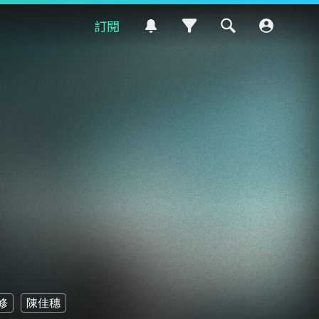
訂閱
修
陳佳穗