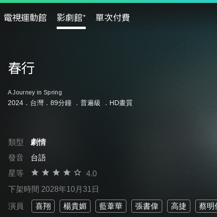
電視運動館
影劇館⁺
單次付費
春行
A Journey in Spring
2024．台灣．89分鐘 ．
普遍級
．HD畫質
類型
劇情
發音
台語
星等
4.0
下架時間 2028年10月31日
演員
喜翔
楊貴媚
藍葦華
張書偉
高捷
蔡明