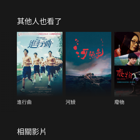
其他人也看了
進行曲
河鰻
廢物
相關影片