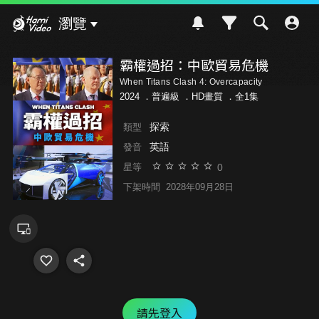
Hami Video
瀏覽
霸權過招：中歐貿易危機
When Titans Clash 4: Overcapacity
2024 ．
普遍級
．HD畫質 ．全1集
探索
類型
英語
發音
0
星等
下架時間
2028年09月28日
請先登入