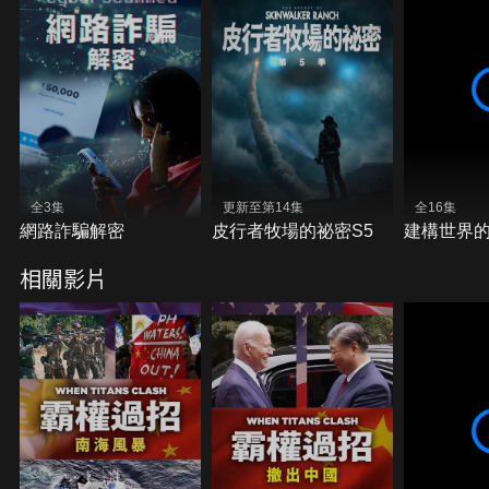
全3集
更新至第14集
全16集
網路詐騙解密
皮行者牧場的祕密S5
建構世界的
相關影片