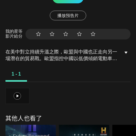
播放預告片
我的星等
影片給分
在美中對立持續升溫之際，歐盟與中國也正走向另一
場潛在的貿易戰。歐盟指控中國以低價傾銷電動車、
太陽能板與電池，衝擊市場公平性；而中國則聲稱其
綠能科技產業有助於應對氣候變遷，指責西方搞保護
1 - 1
主義。紀錄片深入探討這場衝突背後的經濟戰略與氣
候政治，並揭示新一輪貿易戰對全球供應鏈與永續未
來的潛在影響。
1
其他人也看了