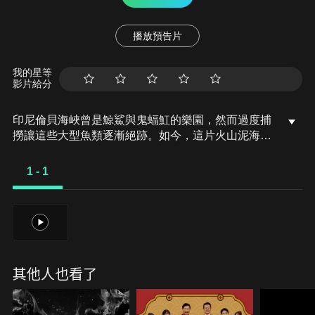
播放預告片
我的星等
影片給分
印尼倫貝海峽曾是鯨鯊與鬼蝠魟的樂園，然而過度捕
撈讓這些大型魚類逐漸絕跡。如今，這片火山泥海床
卻成了另類生物的天堂--充滿奇形怪狀的深海住民悄
然崛起。其中最令人驚奇的，是那些會「走路」的
1 - 1
魚。牠們像用腳一樣擺動胸鰭，在海底一步一步移
動，爭奪地盤、尋找配偶，展開一場奇幻又現實的生
存遊戲。本片將帶你潛入這片奇異世界，一窺那些你
1
從未見過、卻真實存在的深海怪咖們。
其他人也看了