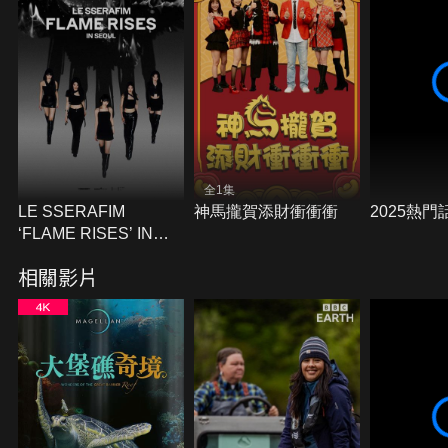
全1集
LE SSERAFIM
神馬攏賀添財衝衝衝
2025熱門
‘FLAME RISES’ IN
SEOUL
相關影片