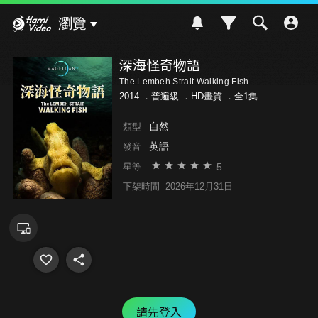
Hami Video
瀏覽
深海怪奇物語
The Lembeh Strait Walking Fish
2014 ．
普遍級
．HD畫質 ．全1集
自然
類型
英語
發音
5
星等
下架時間
2026年12月31日
請先登入