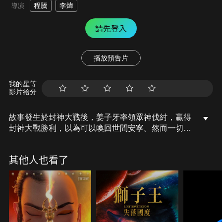
程騰
李煒
導演
請先登入
播放預告片
我的星等
影片給分
故事發生於封神大戰後，姜子牙率領眾神伐紂，贏得
封神大戰勝利，以為可以喚回世間安寧。然而一切並
未結束，姜子牙因一時之過被貶下凡間，失去神力，
還遭世人唾棄。姜子牙一次偶然的機會，發現了原
其他人也看了
來“封神大戰”背後醞釀著一個更大的陰謀。為重回崑
崙，姜子牙開始踏上探尋真相和尋回自我的旅途。