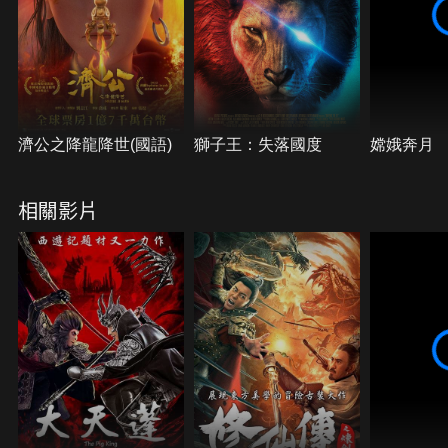
濟公之降龍降世(國語)
獅子王：失落國度
嫦娥奔月
相關影片