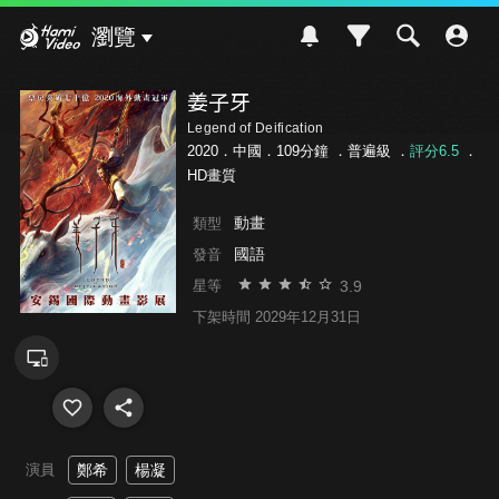
Hami Video
瀏覽
姜子牙
Legend of Deification
2020．中國．109分鐘 ．
普遍級
．
評分6.5
．
HD畫質
動畫
類型
國語
發音
3.9
星等
下架時間 2029年12月31日
演員
鄭希
楊凝