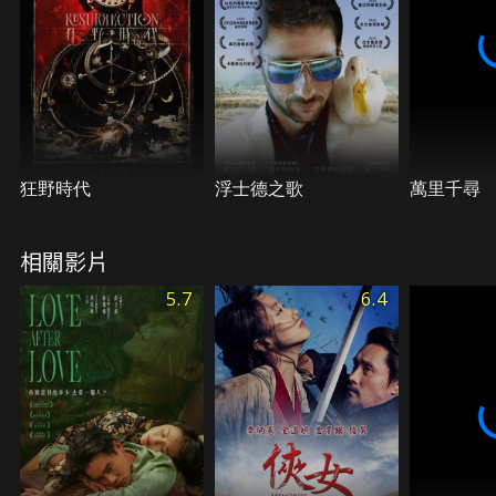
都在向她挑戰。做為一名訓練有素的刺客，她將如何
執行師父的聖諭？
狂野時代
浮士德之歌
萬里千尋
相關影片
5.7
6.4