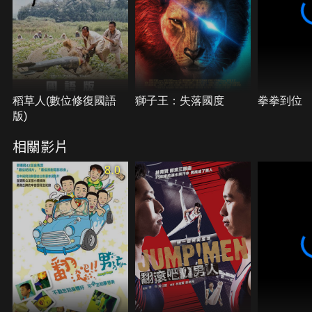
稻草人(數位修復國語
獅子王：失落國度
拳拳到位
版)
相關影片
8.0