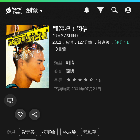
Hami Video
瀏覽
翻滾吧！阿信
JUMP ASHIN！
2011．台灣．127分鐘 ．
普遍級
．
評分7.1
．
HD畫質
劇情
類型
國語
發音
4.5
星等
下架時間 2031年07月21日
演員
彭于晏
柯宇綸
林辰唏
龍劭華