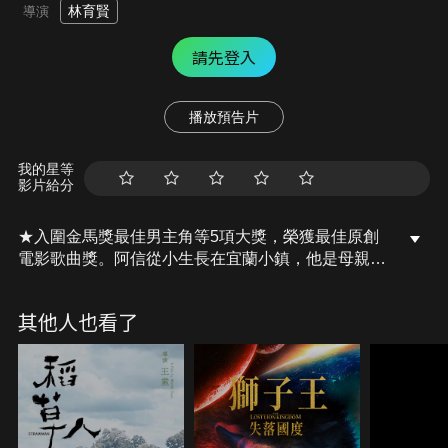
林育賢
導演
請先登入
播放預告片
我的星等
影片給分
★入圍金馬獎最佳男主角等5項大獎，榮獲最佳原創
電影歌曲獎。阿信從小生長在宜蘭小鎮，他是母親最
寵愛的長子、弟弟景仰的偶像。年紀輕輕的他就加入
學校體操隊，每日努力練習，只為了能夠進入國家代
其他人也看了
表隊…。