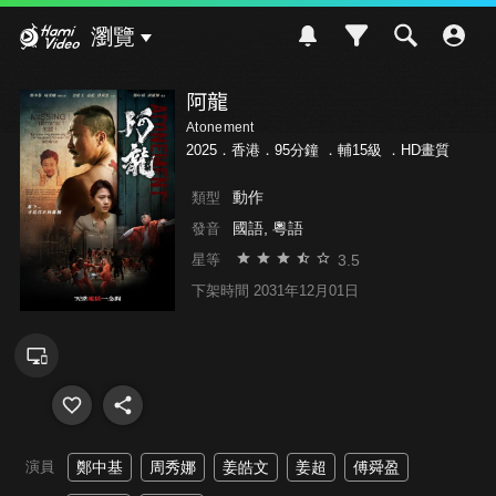
Hami Video
瀏覽
阿龍
Atonement
2025．香港．95分鐘 ．
輔15級
．HD畫質
動作
類型
國語, 粵語
發音
3.5
星等
下架時間 2031年12月01日
演員
鄭中基
周秀娜
姜皓文
姜超
傅舜盈