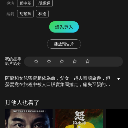
鄭中基
胡耀輝
導演
胡耀輝
林逢
編劇
請先登入
播放預告片
我的星等
影片給分
阿龍和女兒螢螢相依為命，父女一起去泰國旅遊，但
螢螢竟在旅程中被人口販賣集團擄走，痛失至親的阿
龍徹底放棄心中的善良，為了留在當地，與泰國華僑
阿蘭再婚，不惜一切代價，只為揪出所有害死女兒的
其他人也看了
匪徒報仇，化身成雙手沾血的復仇者，最後他能夠大
撤大悟，重拾昔日善念，還是墜入仇恨的地獄呢？