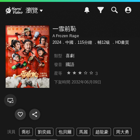
Hami Video
瀏覽
一雪前恥
A Frozen Rage
2024．中國．115分鐘 ．
輔12級
．HD畫質
喜劇
類型
國語
發音
3
星等
下架時間 2032年06月09日
演員
喬杉
劉奕鐵
包貝爾
馬麗
趙龍豪
周大勇