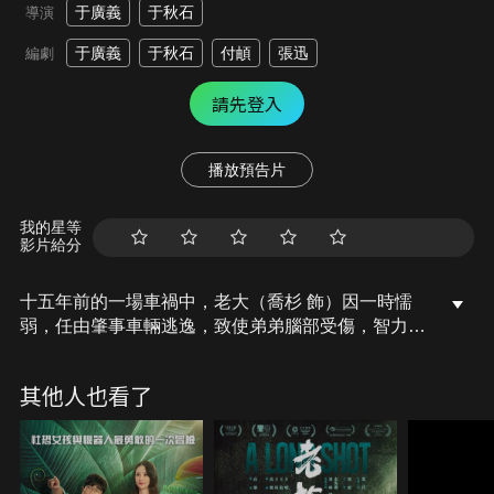
于廣義
于秋石
導演
于廣義
于秋石
付頔
張迅
編劇
請先登入
播放預告片
我的星等
影片給分
十五年前的一場車禍中，老大（喬杉 飾）因一時懦
弱，任由肇事車輛逃逸，致使弟弟腦部受傷，智力相
當於兒童，而後經過多年調查，老大偶然發現盜油頭
目是當年的肇事司機時，決定獨自報仇，卻沒想各種
其他人也看了
意外不斷，將他捲入盜油團夥的糾紛中，命運墜入谷
底，但他勇敢面對，完成了自我救贖並成為打擊盜油
的英雄。