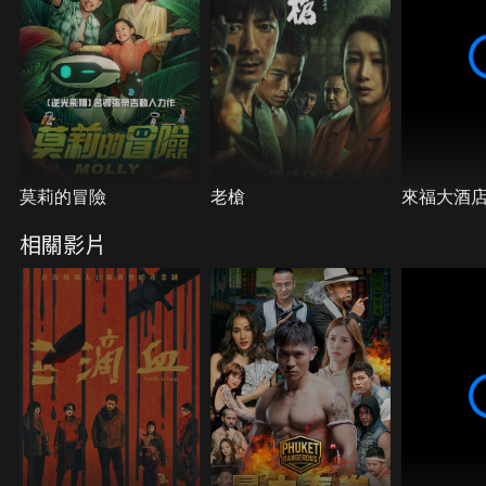
莫莉的冒險
老槍
來福大酒
相關影片