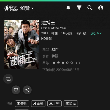
Hami Video
瀏覽
逮捕王
Officer of the Year
2011．韓國．116分鐘 ．
輔15級
．
評分6.2
．
HD畫質
動作
類型
韓語
發音
3.9
星等
下架時間 2029年08月16日
演員
李善均
朴重勳
林元熙
李星民