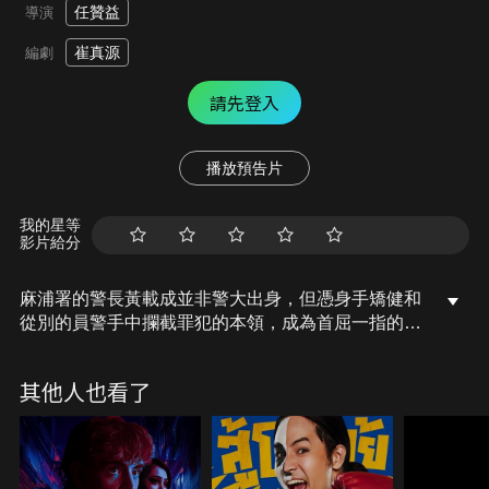
任贊益
導演
崔真源
編劇
請先登入
播放預告片
我的星等
影片給分
麻浦署的警長黃載成並非警大出身，但憑身手矯健和
從別的員警手中攔截罪犯的本領，成為首屈一指的幹
探。西大門署的新人鄭義燦則是警大出身，一直想建
功立業，為自己的事業打下堅實的基礎。這時，一起
其他人也看了
強姦案發生，兩人皆摩拳擦掌，欲獨立破案、緝拿兇
犯，爭奪「逮捕王」封號，一場充滿火藥味的同行競
爭一觸即發…