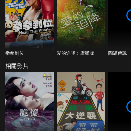
一邊逃避黑幫的追殺，一邊尋找好友和超跑的下落，
雖然有時會出狀況，但神奇的是每當被追逐時，這台
老爺車「斯特拉」竟能像跑車一樣奔馳，讓他成功逃
跑。在路程上，英裴回想起許多關於父親的回憶，逐
漸明白了父親從未說出口的真實用意。
拳拳到位
愛的迫降：旗艦版
陶罐傳說
相關影片
5.3