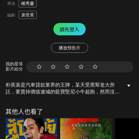
權秀慶
導演
裴世英
編劇
請先登入
播放預告片
我的星等
影片給分
朴英裴是汽車貸款業界的王牌，某天受黑幫老大所
託，要賣掉價值連城的藍寶堅尼小牛超跑，然而沒想
到他的童年好友東植竟開著這輛超跑消失了，黑幫集
團找上英裴，要他給個交代。於此同時，他接到父親
其他人也看了
過世並留下遺產的消息，而那所謂的遺產，原來只是
爸爸開計程車時所駕駛的那輛老舊汽車「斯特拉」，
在英裴的記憶裡這是一台寬敞的豪華轎車，但現在卻
破舊到連車門都打不開。他硬著頭皮開著這輛破車，