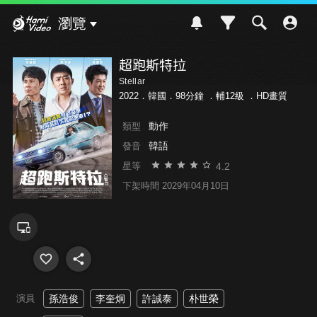
Hami Video
瀏覽
超跑斯特拉
Stellar
2022．韓國．98分鐘 ．
輔12級
．HD畫質
動作
類型
韓語
發音
4.2
星等
下架時間 2029年04月10日
演員
孫浩俊
李奎炯
許誠泰
朴世榮