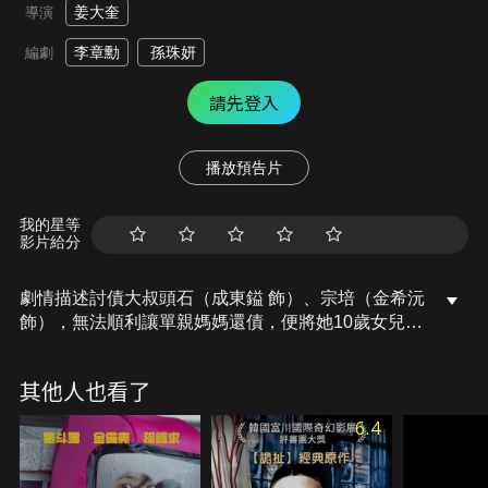
姜大奎
導演
李章勳
孫珠妍
編劇
請先登入
播放預告片
我的星等
影片給分
劇情描述討債大叔頭石（成東鎰 飾）、宗培（金希沅
飾），無法順利讓單親媽媽還債，便將她10歲女兒承
怡（朴昭怡／河智苑 飾）當作「擔保品」帶走！然
而，當他們發現單親媽媽因非法移民被遣送，逼不得
其他人也看了
以只好照料被遺棄的承怡。從這一天起，擔保品成了
「寶貝」，展開一場養成萌孩的溫馨催淚之旅！
6.4