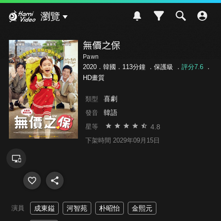
Hami Video
瀏覽
無價之保
Pawn
2020．韓國．113分鐘 ．
保護級
．
評分7.6
．
HD畫質
喜劇
類型
韓語
發音
4.8
星等
下架時間 2029年09月15日
演員
成東鎰
河智苑
朴昭怡
金熙元