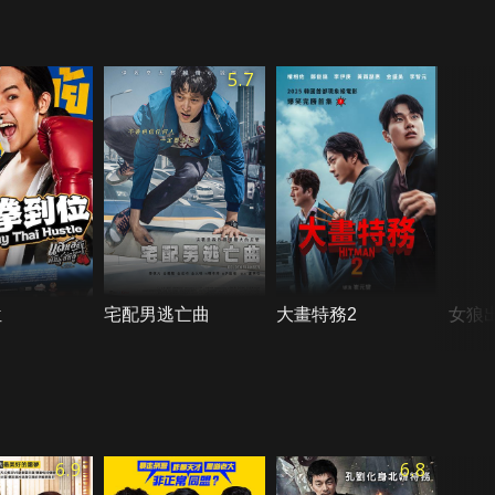
5.7
位
宅配男逃亡曲
大畫特務2
女狼
6.9
6.8