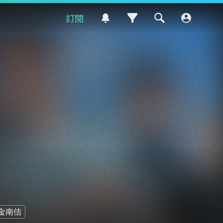
訂閱
金南佶