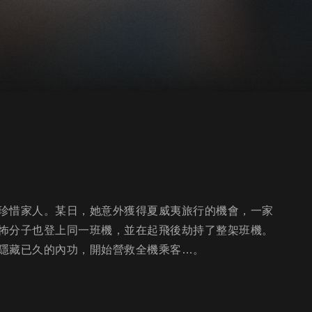
珍惜家人。某日，她意外獲得夏威夷旅行的機會，一家
怖分子也登上同一班機，並在起飛後劫持了整架班機。
隱藏已久的內功，開始營救全機乘客…。