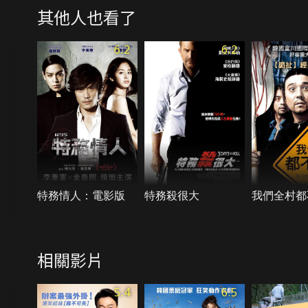
其他人也看了
6.2
6.2
特務情人：電影版
特務殺很大
我們全村都
相關影片
5.4
6.5