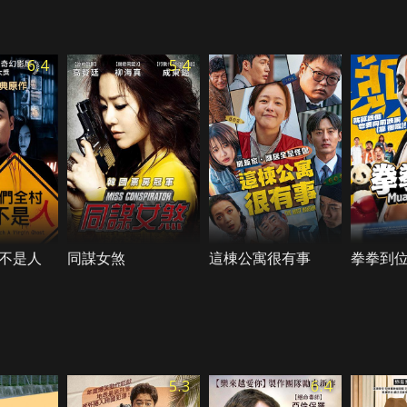
6.4
5.4
不是人
同謀女煞
這棟公寓很有事
拳拳到
5.3
6.4