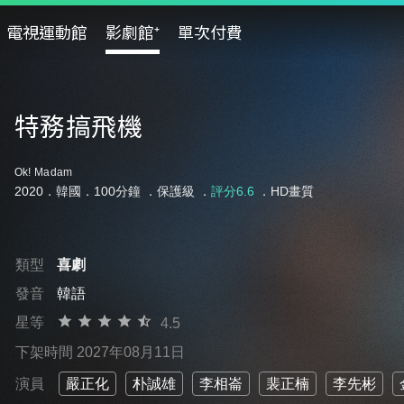
電視運動館
影劇館⁺
單次付費
特務搞飛機
Ok! Madam
2020．韓國．100分鐘 ．
保護級
．
評分6.6
．HD畫質
類型
喜劇
發音
韓語
星等
4.5
下架時間 2027年08月11日
演員
嚴正化
朴誠雄
李相崙
裴正楠
李先彬