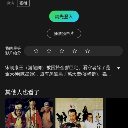
張徹
導演
請先登入
播放預告片
我的星等
影片給分
宋朝康王（游龍飾）被困於金營巨宅。看守者除了是
金天神(陳星飾)，還有黑道高手萬天奎(谷峰飾)。義士
包聽天(狄龍飾)欲救康王，找來高手邊幅(姜大衛飾)情
義相助，邊幅想到以苦肉計騙得太子相信，進入巨
其他人也看了
宅！二人救出康王！可惜蝙蝠最後身中金兵冷箭，死
於馬下，為國捐軀。