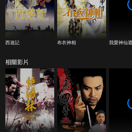
西遊記
布衣神相
我愛神仙遮
相關影片