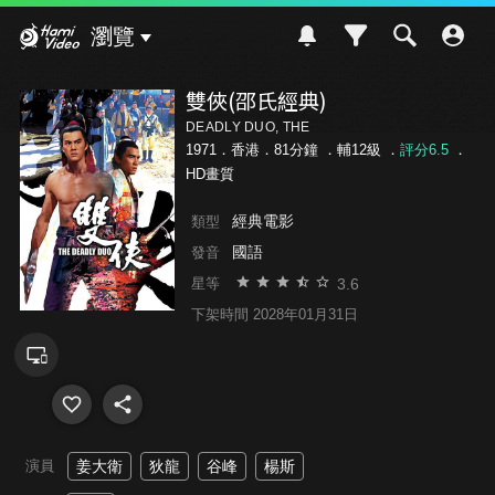
Hami Video
瀏覽
雙俠(邵氏經典)
DEADLY DUO, THE
1971．香港．81分鐘 ．
輔12級
．
評分6.5
．
HD畫質
經典電影
類型
國語
發音
3.6
星等
下架時間 2028年01月31日
演員
姜大衛
狄龍
谷峰
楊斯