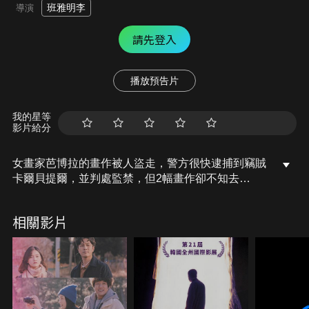
班雅明李
導演
請先登入
播放預告片
我的星等
影片給分
女畫家芭博拉的畫作被人盜走，警方很快逮捕到竊賊
卡爾貝提爾，並判處監禁，但2幅畫作卻不知去
向…。卡爾貝提爾出獄後，由於想得知畫作下落，芭
博拉試圖跟偷畫賊做朋友，她竟詢問他能否為他作
相關影片
畫？就從芭博拉為偷畫賊作畫開始，他們之間建立了
有趣且特殊的關係，並將兩人寂寞的靈魂、緊緊地連
結在一起…。