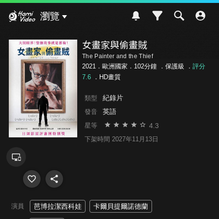
Hami Video
瀏覽
女畫家與偷畫賊
The Painter and the Thief
2021．歐洲國家．102分鐘 ．
保護級
．
評分
7.6
．HD畫質
紀錄片
類型
英語
發音
4.3
星等
下架時間 2027年11月13日
演員
芭博拉潔西科娃
卡爾貝提爾諾德蘭