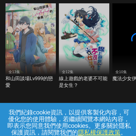
全13集
全12集
全10集
和山田談場Lv999的戀
線上遊戲的老婆不可能
魔法少女
愛
是女生？
我們紀錄cookie資訊，以提供客製化內容，可
{{notifyMsg}}
優化您的使用體驗，若繼續閱覽本網站內容，
常見問題
線上客服
服務條款
隱私權保護
即表示您同意我們使用cookies。更多關於隱私
保護資訊，請閱覽我們的
隱私權保護政策
。
中華電信股份有限公司個人家庭分公司