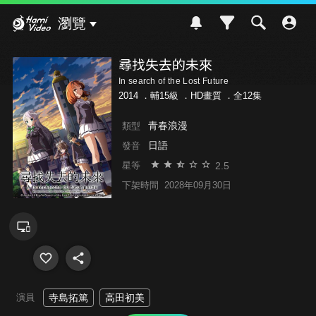
Hami Video
瀏覽
尋找失去的未來
In search of the Lost Future
2014 ．
輔15級
．HD畫質 ．全12集
青春浪漫
類型
日語
發音
2.5
星等
下架時間
2028年09月30日
演員
寺島拓篤
高田初美