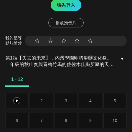
請先登入
播放預告片
我的星等
影片給分
第1話【失去的未來】，內濱學園即將舉辦文化祭。
二年級的秋山奏與青梅竹馬的佐佐木佳織所屬的天文
學會，決定要做個盛大的星象儀，而學生會竟然也要
求他們在文化祭時協助維持秩序。此時，奏無心的一
1 - 12
句話傷害了佳織…。
1
2
3
4
5
6
7
8
9
10