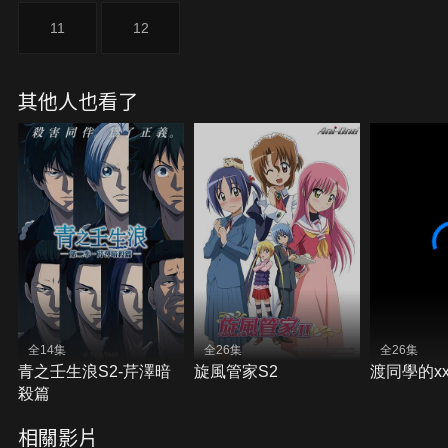
11
12
其他人也看了
全14集
全26集
全26集
青之壬生浪S2-芹澤暗
旋風管家S2
渡同學的x
殺篇
相關影片