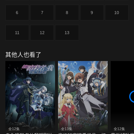
6
7
8
9
10
11
12
13
其他人也看了
全12集
全13集
全12集