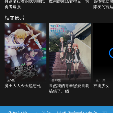
身為暗殺者的我明顯比
魔術師庫諾看得見一切
貫徹輔助
勇者還強
隊友的宮
遭驅逐後
相關影片
冒險者
全5集
全13集
全10集
魔王大人今天也想死
果然我的青春戀愛喜劇
神龍少女
搞錯了。續