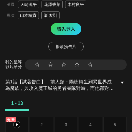
演員
天崎滉平
花澤香菜
木村良平
山本靖貴
峯 友則
導演
請先登入
播放預告片
我的星等
影片給分
第1話【試著告白】，前人類・陽樹轉生到異世界成
為魔族，與攻入魔王城的勇者團隊對峙，而他卻對團
隊中的僧侶賽西莉亞一見鍾情！
1 - 13
免費
1
2
3
4
5