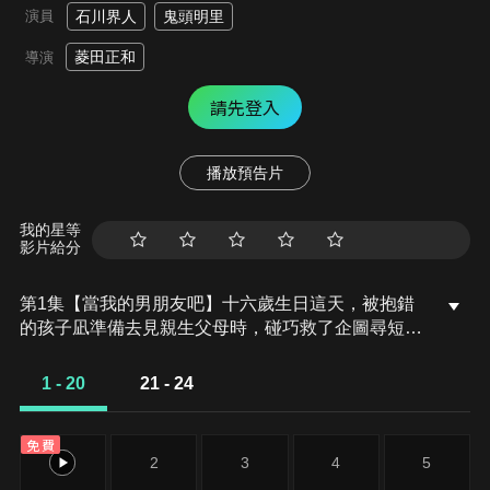
演員
石川界人
鬼頭明里
菱田正和
導演
請先登入
播放預告片
我的星等
影片給分
第1集【當我的男朋友吧】十六歲生日這天，被抱錯
的孩子凪準備去見親生父母時，碰巧救了企圖尋短的
繪里香，卻被她要求假扮成男友，好讓父母取消她的
婚約…當凪趕到飯店後，竟發現另一個被抱錯的孩子
1 - 20
21 - 24
就是繪里香？！
免費
1
2
3
4
5