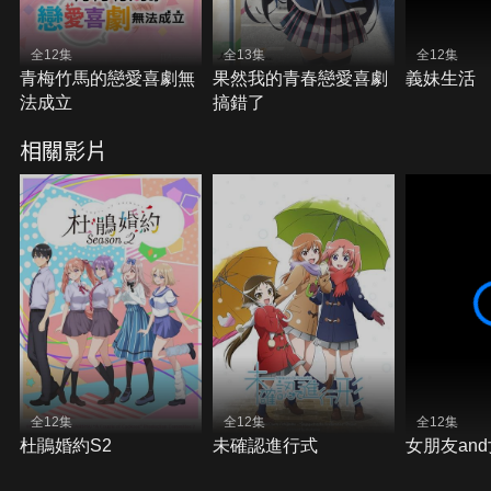
全12集
全13集
全12集
青梅竹馬的戀愛喜劇無
果然我的青春戀愛喜劇
義妹生活
法成立
搞錯了
相關影片
全12集
全12集
全12集
杜鵑婚約S2
未確認進行式
女朋友an