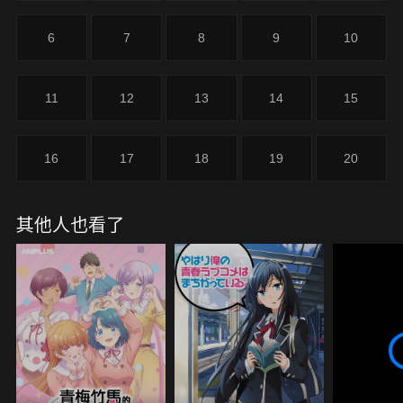
6
7
8
9
10
11
12
13
14
15
16
17
18
19
20
其他人也看了