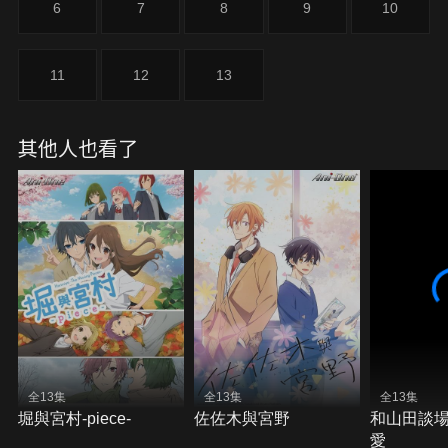
6
7
8
9
10
11
12
13
其他人也看了
全13集
全13集
全13集
堀與宮村-piece-
佐佐木與宮野
和山田談場L
愛