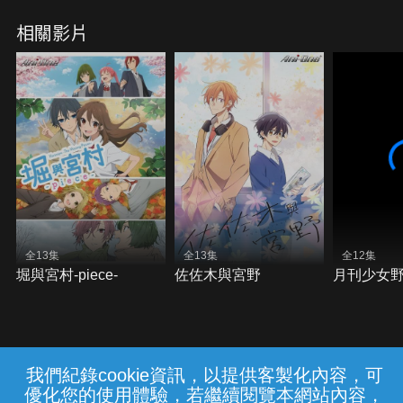
相關影片
全13集
全13集
全12集
堀與宮村-piece-
佐佐木與宮野
月刊少女
我們紀錄cookie資訊，以提供客製化內容，可
{{notifyMsg}}
優化您的使用體驗，若繼續閱覽本網站內容，