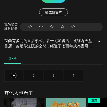
播放預告片
我的星等
影片給分
荷蘭有多元的書店形式。多米尼加書店，被稱為天堂
書店，曾是修道院的空間，經過了七百年成為書店，
它是世界上最美麗的書店之一，積極與人群互動，如
請消防員來教導孩子們消防知識，也介紹相關書籍。
1 - 4
面對倒閉危機，向市民發起群眾募資，不斷透過新的
活動，延續生命。曼多設計書店以視覺傳達設計書籍
聞名，提供顧客如家一般的舒適感，以及藝術靈感，
1
2
3
4
舉辦藝術展做作品拍賣；擁有五層樓的斯凱爾特瑪書
店，擁有約一百萬本的藏書量。
其他人也看了