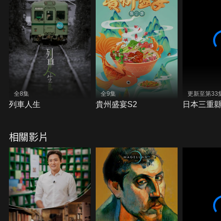
全8集
全9集
更新至第33
列車人生
貴州盛宴S2
日本三重
相關影片