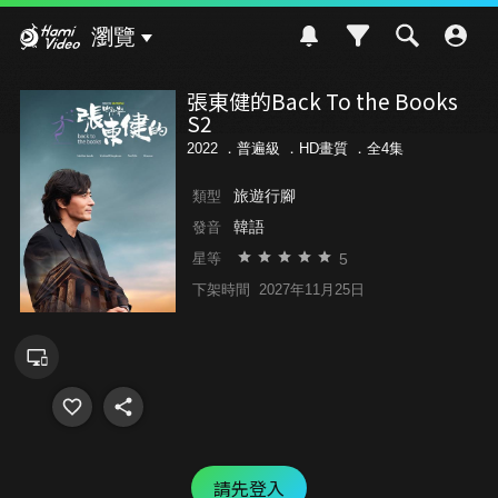
Hami Video
瀏覽
張東健的Back To the Books
S2
2022 ．
普遍級
．HD畫質 ．全4集
旅遊行腳
類型
韓語
發音
5
星等
下架時間
2027年11月25日
請先登入