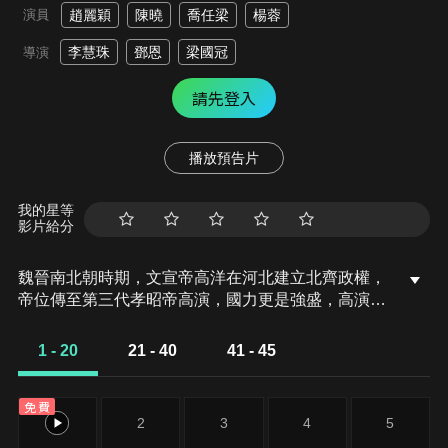
演員
趙麗穎
陳曉
喬任梁
楊蓉
李慧珠
鄧恩
梁國冠
導演
請先登入
播放預告片
我的星等
影片給分
魏晉南北朝時期，文宣帝高洋在河北建立北齊政權，
帝位傳至第三代孝昭帝高演，國力更是強盛，高演登
基之後，便將生母婁氏立為太后，並立故南梁公主蕭
觀音為貴妃。與此同時，京城皇商陸賈家中卻正陷入
1 - 20
21 - 40
41 - 45
一片混亂中，內廷為了慶祝立妃之喜，特意向陸賈訂
購了一批青瓷，不料燒出來的成品卻是不祥的黑色，
免費
後天就是交貨之期，負責陸家制瓷的管家急得滿頭大
1
2
3
4
5
汗，陸賈的長女陸貞衝了進來，右手卻舉著一塊漂亮