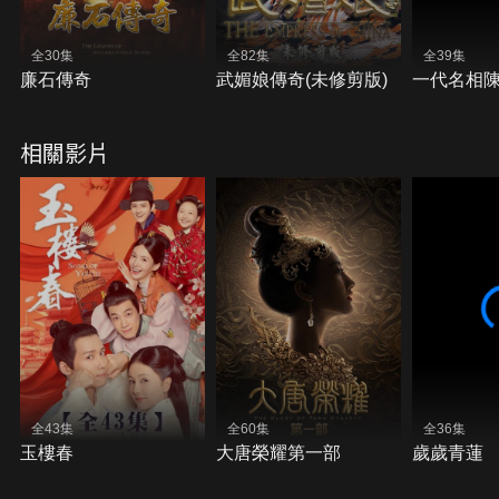
全30集
全82集
全39集
廉石傳奇
武媚娘傳奇(未修剪版)
一代名相
相關影片
全43集
全60集
全36集
玉樓春
大唐榮耀第一部
歲歲青蓮