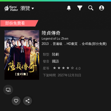
Hami Video
瀏覽
部份免費看
陸貞傳奇
Legend of Lu Zhen
2013 ．
普遍級
．HD畫質 ．全45集(部分免費)
陸劇
類型
國語
發音
4.0
星等
下架時間
2027年12月31日