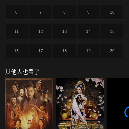
的青瓷，原來她發現是由於陸家的買辦為了貪財，用
劣質的材料修整窯口，又誤買了劣質的木炭，燒出的
6
7
8
9
10
瓷器才發黑，陸賈在她的指引下，才終於及時燒出了
漂亮的青瓷交付內廷。
11
12
13
14
15
16
17
18
19
20
其他人也看了