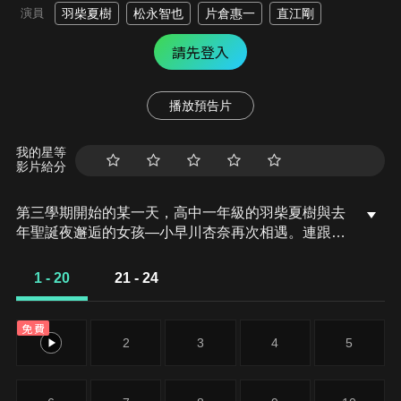
演員
羽柴夏樹
松永智也
片倉惠一
直江剛
請先登入
播放預告片
我的星等
影片給分
第三學期開始的某一天，高中一年級的羽柴夏樹與去
年聖誕夜邂逅的女孩—小早川杏奈再次相遇。連跟每
天混在一起的同學們，松永智也、片倉惠一、直江剛
一起去的卡拉OK都能偶然遇到打工中的杏奈，夏樹
1 - 20
21 - 24
因此認為這是命運的安排。在卡拉OK店看到被不良
少年纏上的杏奈，就在夏樹正準備要上前解圍的時
免費
候…。
1
2
3
4
5