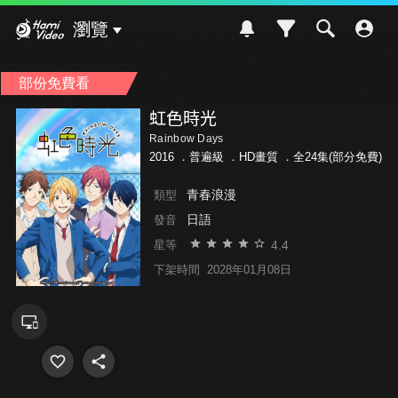
Hami Video
瀏覽
部份免費看
虹色時光
Rainbow Days
2016 ．
普遍級
．HD畫質 ．全24集(部分免費)
青春浪漫
類型
日語
發音
4.4
星等
下架時間
2028年01月08日