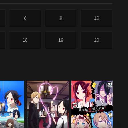
8
9
10
18
19
20