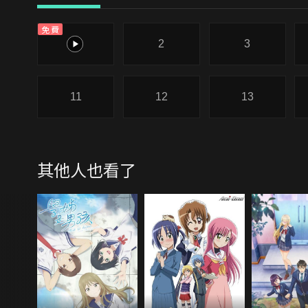
免費
1
2
3
11
12
13
其他人也看了