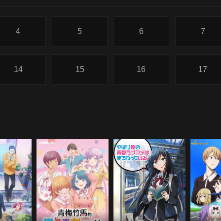
4
5
6
7
14
15
16
17