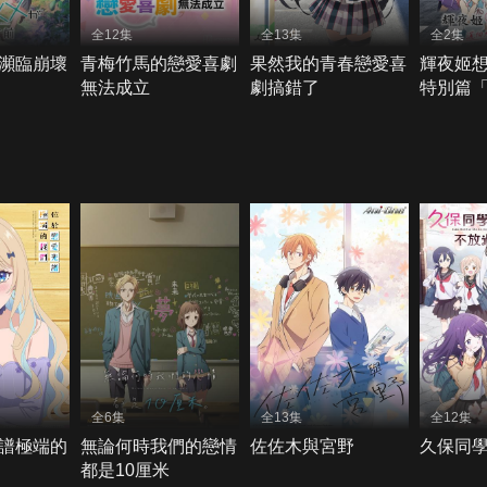
全12集
全13集
全2集
x瀕臨崩壞
青梅竹馬的戀愛喜劇
果然我的青春戀愛喜
輝夜姬
無法成立
劇搞錯了
特別篇
階梯」
全6集
全13集
全12集
譜極端的
無論何時我們的戀情
佐佐木與宮野
久保同
都是10厘米