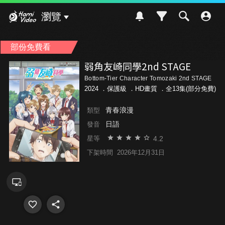
Hami Video
瀏覽
部份免費看
弱角友崎同學2nd STAGE
Bottom-Tier Character Tomozaki 2nd STAGE
2024 ．
保護級
．HD畫質 ．全13集(部分免費)
青春浪漫
類型
日語
發音
4.2
星等
下架時間
2026年12月31日