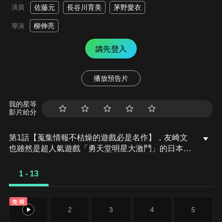
演員
佐藤元
長谷川育美
茅野愛衣
柳伸亮
導演
請先登入
播放預告片
我的星等
影片給分
第1話【蒐集情報不枯燥的遊戲必是名作】，友崎文
也雖然是超人氣遊戲「勇天堂明星大激鬥」的日本最
強玩家，現實中卻是人生處處碰壁的「弱角」。他接
受學校完美女主角──日南葵的人生指導，以「成為
1 - 13
和葵一樣的現充」為目標，破解一道道課題。時間來
到第二學期，友崎逐漸成長，開始關心周遭人際關
免費
係，這時葵出給他的課題是……。面對支配班上氣氛
1
2
3
4
5
的高等階級女生，友崎會如何應戰。