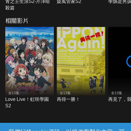
青之壬生浪S2-芹澤暗
旋風管家S2
學姊是男
殺篇
相關影片
全13集
全13集
全13集
Love Live！虹咲學園
再得一勝！
再見了，
S2