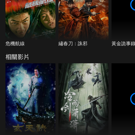
危機航線
繡春刀：誅邪
黃金詭事
相關影片