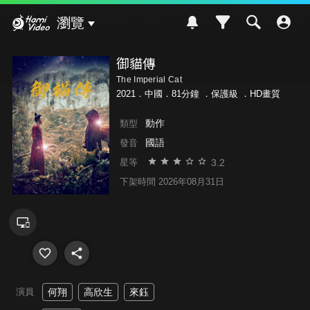
Hami Video
瀏覽
御貓傳
The Imperial Cat
2021．中國．81分鐘 ．
保護級
．HD畫質
動作
類型
國語
發音
3.2
星等
下架時間 2026年08月31日
演員
何翔
高欣生
來鈺