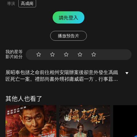
高成崗
導演
請先登入
播放預告片
我的星等
影片給分
展昭奉包拯之命前往相州安陽辦案後卻意外發生馮鐵
匠死亡一案。禮部尚書外甥祁庸威霸一方，行事囂張
狠毒，欲招攬展昭卻遭到拒絕。展昭在發現馮鐵匠的
死是祁庸所為後，與安陽官府捕快紅小刀紅小錘一起
其他人也看了
與祁庸鬥智斗勇最終將其抓獲。